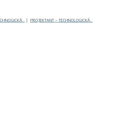
ECHNOGICKÁ…
PROJEKTANT – TECHNOLOGICKÁ…
VŠECHNA PRÁVA VYHRAZENA © 2021 ERITECH a.s.
CE, JAKÝM ZPŮSOBEM ZPRACOVÁVÁME VAŠE OSOBNÍ ÚDAJE, NALEZ