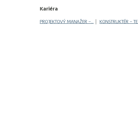
Kariéra
PROJEKTOVÝ MANAŽER –…
KONSTRUKTÉR – T
Kontakty
ERITECH a.s.
Národní 961/25
110 00 Praha – Staré Město
+420 724 753 756
info@eritech.cz
INFORMA