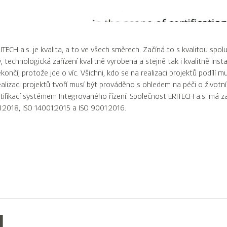
TECH a.s. je kvalita, a to ve všech směrech. Začíná to s kvalitou spolu
, technologická zařízení kvalitně vyrobena a stejně tak i kvalitně inst
, protože jde o víc. Všichni, kdo se na realizaci projektů podílí mu
realizaci projektů tvoří musí být prováděno s ohledem na péči o životní
ertifikací systémem Integrovaného řízení. Společnost ERITECH a.s. má
:2018, ISO 14001:2015 a ISO 9001:2016.