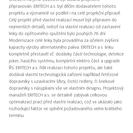
připravován. ERITECH a.s. byl dílčím dodavatelem tohoto
projektu a významně se podílel i na celé projekční přípravě.
Celý projekt před vlastní realizací musel být připraven do
nejmenších detailů, neboť na vlastní realizaci od zastavení
linky do opětovného spuštění bylo pouhých 76 dní.
Modernizace celé linky byla prováděna za účelem zvýšení
kapacity výroby alternativního paliva. ERITECH a.s. linku
kompletně přestavěl vč. dodávky částí technologie, detekce
jisker, hasícího systému, kompletní elektro část a upgrade
ŘS. ERITECH a.s. řídil realizaci tohoto projektu, ale také
dodával vlastní technologická zařízení například řetězové
dopravníky s uzavíracími šíbry, čistící redlery, či šnekové
dopravníky s násypkami vše ve vlastním designu. Projektový
manažeři ERITECH a.s. se detailně zabývali celkovou
optimalizací prací před vlastní realizaci, což se ukázalo jako
rozhodující faktor ve splnění požadovaného velmi krátkého
termínu.